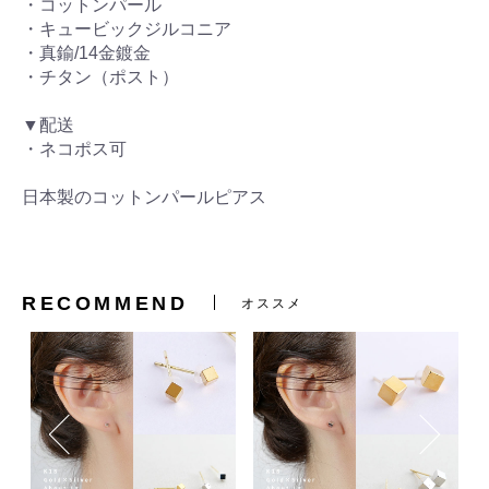
・コットンパール
・キュービックジルコニア
・真鍮/14金鍍金
・チタン（ポスト）
▼配送
・ネコポス可
日本製のコットンパールピアス
RECOMMEND
オススメ